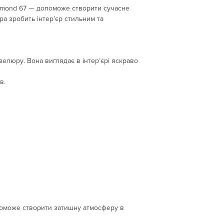
Пишіть на e-mail: ar
amond 67 — допоможе створити сучасне
а зробить інтер’єр стильним та
елюру. Вона виглядає в інтер’єрі яскраво
в.
оможе створити затишну атмосферу в