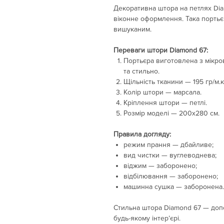
Декоративна штора на петлях Di
віконне оформлення. Така портьєр
вишуканим.
Переваги штори Diamond 67:
Портьєра виготовлена з мікров
та стильно.
Щільність тканини — 195 гр/м.к
Колір штори — марсала.
Кріплення штори — петлі.
Розмір моделі — 200х280 см.
Правила догляду:
режим прання — дбайливе;
вид чистки — вуглеводнева;
віджим — заборонено;
відбілювання — заборонено;
машинна сушка — заборонена.
Стильна штора Diamond 67 — доп
будь-якому інтер’єрі.