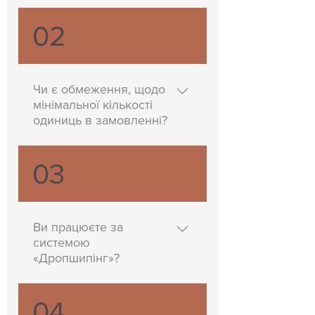
Наразі такої можливості немає, ми
02
працюємо лише з оптовими
покупцями.
Чи є обмеження, щодо
мінімальної кількості
одиниць в замовленні?
Так, ми відвантажуємо товар від 5
03
одиниць у замовленні.
Ви працюєте за
системою
«Дропшипінг»?
Ні, наразі немає такої можливості.
04