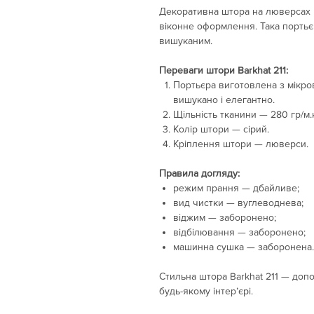
Декоративна штора на люверсах 
віконне оформлення. Така портьєр
вишуканим.
Переваги штори Barkhat 211:
Портьєра виготовлена з мікров
вишукано і елегантно.
Щільність тканини — 280 гр/м.
Колір штори — сірий.
Кріплення штори — люверси.
Правила догляду:
режим прання — дбайливе;
вид чистки — вуглеводнева;
віджим — заборонено;
відбілювання — заборонено;
машинна сушка — заборонена.
Стильна штора Barkhat 211 — до
будь-якому інтер’єрі.