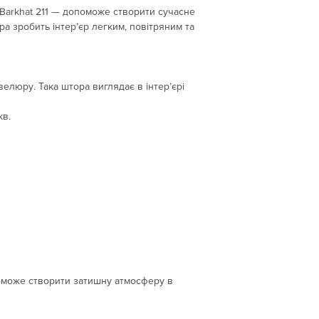
Пишіть на e-mail: ar
Barkhat 211 — допоможе створити сучасне
а зробить інтер’єр легким, повітряним та
елюру. Така штора виглядає в інтер’єрі
кв.
поможе створити затишну атмосферу в