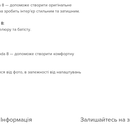
Пишіть на e-mail: ar
da 8 — допоможе створити оригінальне
а зробить інтер’єр стильним та затишним.
 8:
люру та батісту.
Moda 8 — допоможе створити комфортну
ся від фото, в залежності від налаштувань
Інформація
Залишайтесь на з