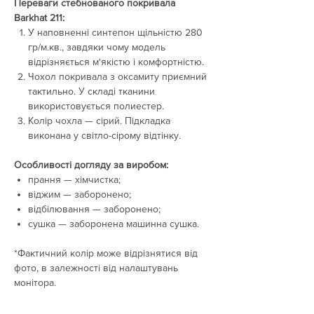
Переваги стебнованого покривала
Barkhat 211:
У наповненні синтепон щільністю 280
гр/м.кв., завдяки чому модель
відрізняється м'якістю і комфортністю.
Чохол покривала з оксамиту приємний
тактильно. У складі тканини
використовується полиестер.
Колір чохла — сірий. Підкладка
виконана у світло-сірому відтінку.
Особливості догляду за виробом:
прання — хімчистка;
віджим — заборонено;
відбілювання — заборонено;
сушка — заборонена машинна сушка.
*Фактичний колір може відрізнятися від
фото, в залежності від налаштувань
монітора.