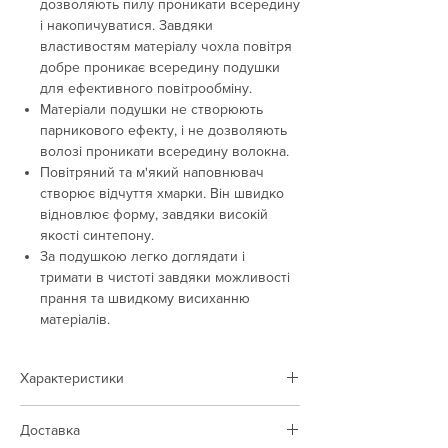
дозволяють пилу проникати всередину
і накопичуватися. Завдяки
властивостям матеріалу чохла повітря
добре проникає всередину подушки
для ефективного повітрообміну. ​
Матеріали подушки не створюють
парникового ефекту, і не дозволяють
волозі проникати всередину волокна.
Повітряний та м'який наповнювач
створює відчуття хмарки. Він швидко
відновлює форму, завдяки високій
якості синтепону.
За подушкою легко доглядати і
тримати в чистоті завдяки можливості
прання та швидкому висиханню
матеріалів.
Характеристики
Тип товару:
подушка
Доставка
Колір:
білий