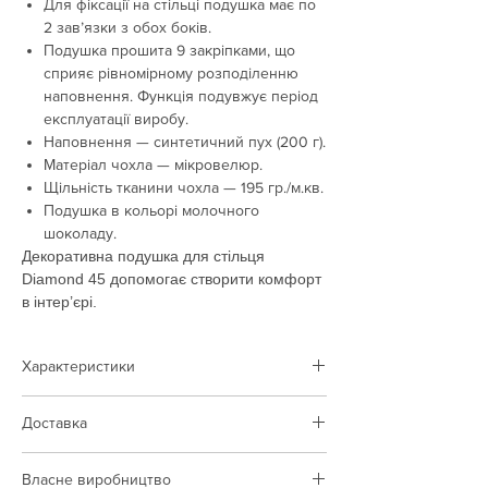
Для фіксації на стільці подушка має по
2 зав’язки з обох боків.
Подушка прошита 9 закріпками, що
сприяє рівномірному розподіленню
наповнення. Функція подувжує період
експлуатації виробу.
Наповнення — синтетичний пух (200 г).
Матеріал чохла — мікровелюр.
Щільність тканини чохла — 195 гр./м.кв.
Подушка в кольорі молочного
шоколаду.
Декоративна подушка для стільця
Diamond 45 допомогає створити комфорт
в інтер’єрі.
Характеристики
Тип товару:
подушка
Доставка
Колір:
коричневий
Наповнення:
синтетичний пух
Доставка виконується по території Польщі
Тканина чохла:
мікровелюр
Власне виробництво
та України