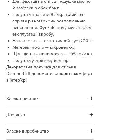
Для фіксації на стільці подушка має по
2 зав’язки з обох боків.
Подушка прошита 9 закріпками, що
сприяє рівномірному розподіленню
наповнення. Функція подувжує період
експлуатації виробу.
Наповнення — синтетичний пух (200 г).
Матеріал чохла — мікровелюр.
Щільність тканини чохла — 195 гр./м.кв.
Подушка у жовтому кольорі.
Декоративна подушка для стільця
Diamond 28 допомогає створити комфорт
в інтер’єрі.
Характеристики
Тип товару:
подушка
Доставка
Колір:
жовтий
Наповнення:
синтетичний пух
Доставка виконується по території Польщі
Тканина чохла:
мікровелюр
Власне виробництво
та України
Щільність тканини:
195 гр/м.кв.
Вартість доставки за тарифами