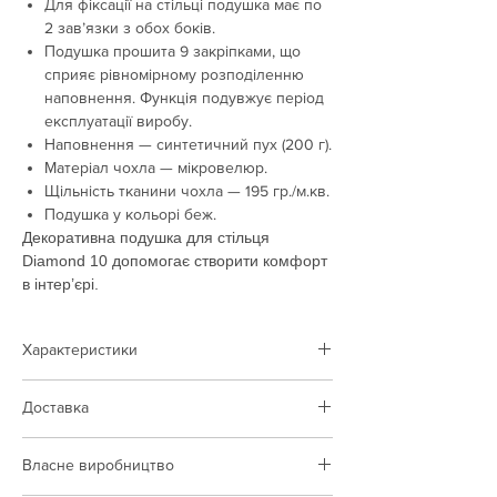
Для фіксації на стільці подушка має по
2 зав’язки з обох боків.
Подушка прошита 9 закріпками, що
сприяє рівномірному розподіленню
наповнення. Функція подувжує період
експлуатації виробу.
Наповнення — синтетичний пух (200 г).
Матеріал чохла — мікровелюр.
Щільність тканини чохла — 195 гр./м.кв.
Подушка у кольорі беж.
Декоративна подушка для стільця
Diamond 10 допомогає створити комфорт
в інтер’єрі.
Характеристики
Тип товару:
подушка
Доставка
Колір:
беж
Наповнення:
синтетичний пух
Доставка виконується по території Польщі
Тканина чохла:
мікровелюр
Власне виробництво
та України
Щільність тканини:
195 гр/м.кв.
Вартість доставки за тарифами