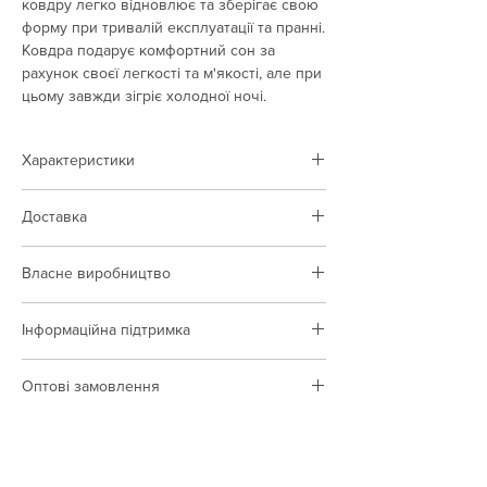
ковдру легко відновлює та зберігає свою
форму при тривалій експлуатації та пранні.
Ковдра подарує комфортний сон за
рахунок своєї легкості та м'якості, але при
цьому завжди зігріє холодної ночі.
Характеристики
Тип товару:
ковдра
Доставка
Колір:
білий
Склад:
поліестер
Доставка виконується по території Польщі
Щільність:
400 гр/м.кв.
Власне виробництво
Вартість доставки за тарифами
Розмір, см:
140х205; 170х205; 200х220
перевізника
Маємо власні виробничі потужності,
Країна виробник:
Україна
Інформаційна підтримка
швацькі комплекси, впроваджуємо новітні
технології на виробництві.
Менеджери ARCORPORATION постійно на
Оптові замовлення
зв’язку і готові допомогти з вирішенням
будь-яких питань, що виникають під час
Ми відвантажуємо товари лише оптовим
співпраці.
покупцям.
Телефонуйте нам за номером: +38 (050)
488-43-60