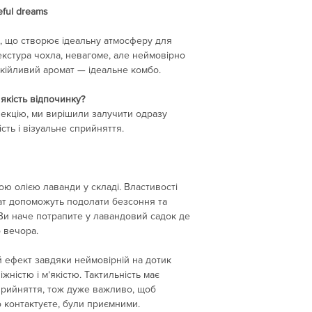
Пишіть на e-mail: ar
eful dreams
, що створює ідеальну атмосферу для
екстура чохла, невагоме, але неймовірно
окійливий аромат — ідеальне комбо.
якість відпочинку?
екцію, ми вирішили залучити одразу
ість і візуальне сприйняття.
ю олією лаванди у складі. Властивості
мат допоможуть подолати безсоння та
 Ви наче потрапите у лавандовий садок де
о вечора.
й ефект завдяки неймовірній на дотик
іжністю і м’якістю. Тактильність має
рийняття, тож дуже важливо, щоб
о контактуєте, були приємними.