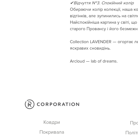
✔Відчуття №3. Спокійний колір
Обираючи колір колекції, наша к
відтінків, але зупинились на світ
Найспокійніша картина у світі, що
старого Провансу і його безмежн
Collection LAVENDER — огортає лег
яскравих сновидінь.
Arcloud — lab of dreams.
Ковдри
Пр
Покривала
Політ