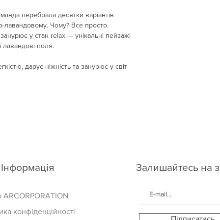
оманда перебрала десятки варіантів
ло-лавандовому. Чому? Все просто.
 занурює у стан relax — унікальні пейзажі
і лавандові поля.
кістю, дарує ніжність та занурює у світ
Інформація
Залишайтесь на з
о ARCORPORATION
ика конфіденційності
Підписатись