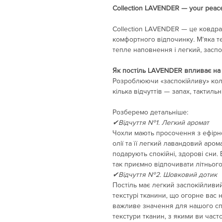
Collection LAVENDER — your peac
Collection LAVENDER — це ковдра
комфортного відпочинку. М’яка т
тепле наповнення і легкий, засп
Як постіль LAVENDER впливає на 
Розроблюючи «заспокійливу» кол
кілька відчуттів — запах, тактильн
Розберемо детальніше:
✔Відчуття №1. Легкий аромат
Чохли мають просочення з ефірно
олії та її легкий лавандовий аро
подарують спокійні, здорові сни.
так приємно відпочивати літньог
✔Відчуття №2. Шовковий дотик
Постіль має легкий заспокійливи
текстурі тканини, що огорне вас н
важливе значення для нашого сп
текстури тканин, з якими ви част