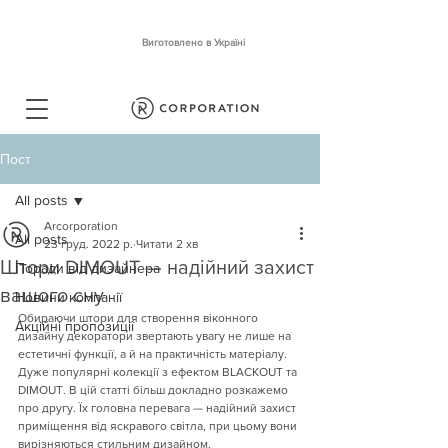
Виготовлено в Україні
Пост
All posts
Arcorporation
All posts
23 груд. 2022 р.
Читати 2 хв
Штори DIMOUT — надійний захист
Поради від дизайнера
вашого сну
Новини компанії
Обираючи штори для створення віконного 
Акційні пропозиції
дизайну декоратори звертають увагу не лише на 
естетичні функції, а й на практичність матеріалу. 
Дуже популярні колекції з ефектом BLACKOUT та 
DIMOUT. В цій статті більш докладно розкажемо 
про другу. Їх головна перевага — надійний захист 
приміщення від яскравого світла, при цьому вони 
вирізняються стильним дизайном.