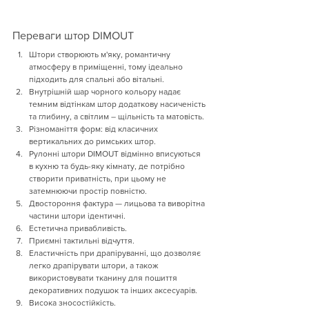
Переваги штор DIMOUT
Штори створюють м'яку, романтичну 
атмосферу в приміщенні, тому ідеально 
підходить для спальні або вітальні.
Внутрішній шар чорного кольору надає 
темним відтінкам штор додаткову насиченість 
та глибину, а світлим – щільність та матовість.
Різноманіття форм: від класичних 
вертикальних до римських штор.
Рулонні штори DIMOUT відмінно вписуються 
в кухню та будь-яку кімнату, де потрібно 
створити приватність, при цьому не 
затемнюючи простір повністю.
Двостороння фактура — лицьова та виворітна 
частини штори ідентичні.
Естетична привабливість.
Приємні тактильні відчуття.
Еластичність при драпіруванні, що дозволяє 
легко драпірувати штори, а також 
використовувати тканину для пошиття 
декоративних подушок та інших аксесуарів.
Висока зносостійкість.