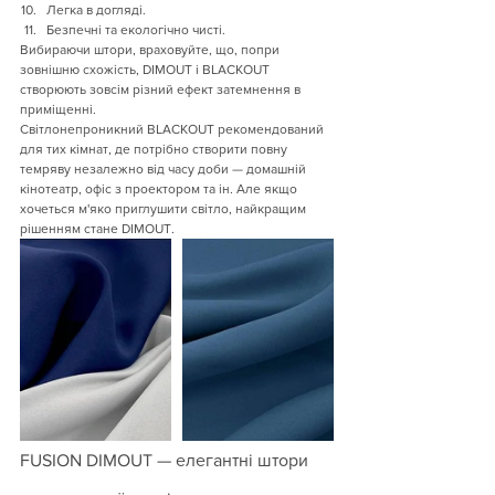
Легка в догляді.
Безпечні та екологічно чисті.
Вибираючи штори, враховуйте, що, попри 
зовнішню схожість, DIMOUT і BLACKOUT 
створюють зовсім різний ефект затемнення в 
приміщенні.
Світлонепроникний BLACKOUT рекомендований 
для тих кімнат, де потрібно створити повну 
темряву незалежно від часу доби — домашній 
кінотеатр, офіс з проектором та ін. Але якщо 
хочеться м'яко приглушити світло, найкращим 
рішенням стане DIMOUT.
FUSION DIMOUT — елегантні штори 