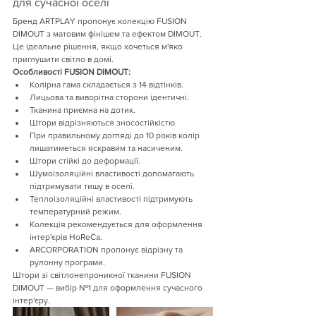
для сучасної оселі
Бренд ARTPLAY пропонує колекцію FUSION 
DIMOUT з матовим фінішем та ефектом DIMOUT. 
Це ідеальне рішення, якщо хочеться м'яко 
приглушити світло в домі.
Особливості FUSION DIMOUT:
Колірна гама складається з 14 відтінків.
Лицьова та виворітна сторони ідентичні.
Тканина приємна на дотик.
Штори відрізняються зносостійкістю.
При правильному догляді до 10 років колір 
лишатиметься яскравим та насиченим.
Штори стійкі до деформації.
Шумоізоляційні властивості допомагають 
підтримувати тишу в оселі.
Теплоізоляційні властивості підтримують 
температурний режим.
Колекція рекомендується для оформлення 
інтер'єрів HoReCa.
ARCORPORATION пропонує відрізну та 
рулонну програми.
Штори зі світлонепроникної тканини FUSION 
DIMOUT — вибір №1 для оформлення сучасного 
інтер'єру.