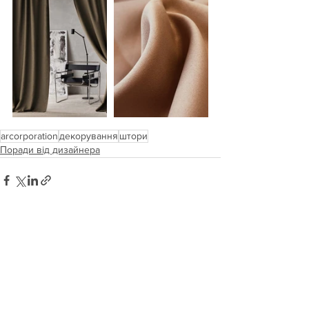
arcorporation
декорування
штори
Поради від дизайнера
Дивитися всі
Останні пости