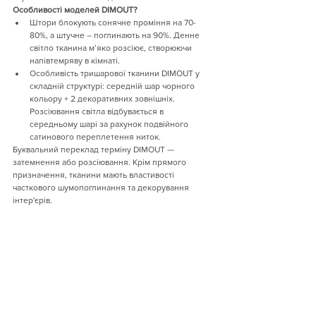
Особливості моделей DIMOUT?
Штори блокують сонячне проміння на 70-
80%, а штучне – поглинають на 90%. Денне 
світло тканина м’яко розсіює, створюючи 
напівтемряву в кімнаті.
Особливість тришарової тканини DIMOUT у 
складній структурі: середній шар чорного 
кольору + 2 декоративних зовнішніх. 
Розсіювання світла відбувається в 
середньому шарі за рахунок подвійного 
сатинового переплетення ниток.
Буквальний переклад терміну DIMOUT — 
затемнення або розсіювання. Крім прямого 
призначення, тканини мають властивості 
часткового шумопоглинання та декорування 
інтер'єрів.