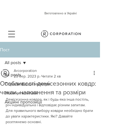
Виготовлено в Україні
Пост
All posts
Arcorporation
All posts
23 бер. 2023 р.
Читати 2 хв
Особливості демісезонних ковдр:
Поради від дизайнера
чохли, наповнення та розміри
Новини компанії
Демісезонна ковдра, як і будь-яка інша постіль, 
Акційні пропозиції
річ індивідуальна і відповідає різним запитам. 
Для правильного вибору ковдри необхідно брати 
до уваги характеристики. Які? Давайте 
розглянемо основні.