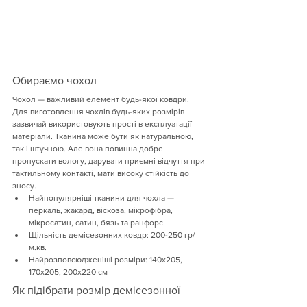
Обираємо чохол
Чохол — важливий елемент будь-якої ковдри. 
Для виготовлення чохлів будь-яких розмірів 
зазвичай використовують прості в експлуатації 
матеріали. Тканина може бути як натуральною, 
так і штучною. Але вона повинна добре 
пропускати вологу, дарувати приємні відчуття при 
тактильному контакті, мати високу стійкість до 
зносу.
Найпопулярніші тканини для чохла — 
перкаль, жакард, віскоза, мікрофібра, 
мікросатин, сатин, бязь та ранфорс.
Щільність демісезонних ковдр: 200-250 гр/
м.кв.
Найрозповсюдженіші розміри: 140х205, 
170х205, 200х220 см
Як підібрати розмір демісезонної 