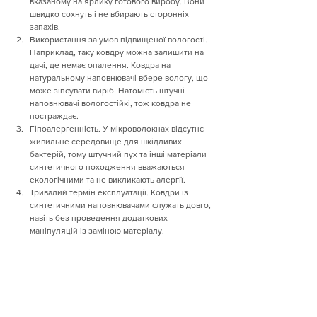
вказаному на ярлику готового виробу. Вони 
швидко сохнуть і не вбирають сторонніх 
запахів.
Використання за умов підвищеної вологості. 
Наприклад, таку ковдру можна залишити на 
дачі, де немає опалення. Ковдра на 
натуральному наповнювачі вбере вологу, що 
може зіпсувати виріб. Натомість штучні 
наповнювачі вологостійкі, тож ковдра не 
постраждає.
Гіпоалергенність. У мікроволокнах відсутнє 
живильне середовище для шкідливих 
бактерій, тому штучний пух та інші матеріали 
синтетичного походження вважаються 
екологічними та не викликають алергії.
Тривалий термін експлуатації. Ковдри із 
синтетичними наповнювачами служать довго, 
навіть без проведення додаткових 
маніпуляцій із заміною матеріалу.