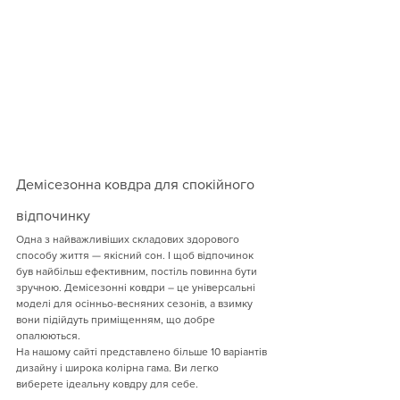
Демісезонна ковдра для спокійного 
відпочинку
Одна з найважливіших складових здорового 
способу життя — якісний сон. І щоб відпочинок 
був найбільш ефективним, постіль повинна бути 
зручною. Демісезонні ковдри – це універсальні 
моделі для осінньо-весняних сезонів, а взимку 
вони підійдуть приміщенням, що добре 
опалюються.
На нашому сайті представлено більше 10 варіантів 
дизайну і широка колірна гама. Ви легко 
виберете ідеальну ковдру для себе.