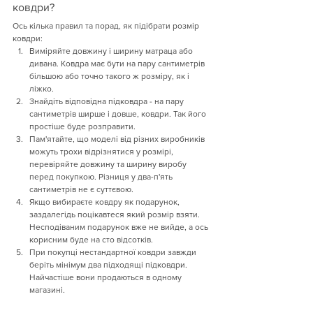
ковдри?
Ось кілька правил та порад, як підібрати розмір 
ковдри:
Виміряйте довжину і ширину матраца або 
дивана. Ковдра має бути на пару сантиметрів 
більшою або точно такого ж розміру, як і 
ліжко.
Знайдіть відповідна підковдра - на пару 
сантиметрів ширше і довше, ковдри. Так його 
простіше буде розправити.
Пам'ятайте, що моделі від різних виробників 
можуть трохи відрізнятися у розмірі, 
перевіряйте довжину та ширину виробу 
перед покупкою. Різниця у два-п'ять 
сантиметрів не є суттєвою.
Якщо вибираєте ковдру як подарунок, 
заздалегідь поцікавтеся який розмір взяти. 
Несподіваним подарунок вже не вийде, а ось 
корисним буде на сто відсотків.
При покупці нестандартної ковдри завжди 
беріть мінімум два підходящі підковдри. 
Найчастіше вони продаються в одному 
магазині.