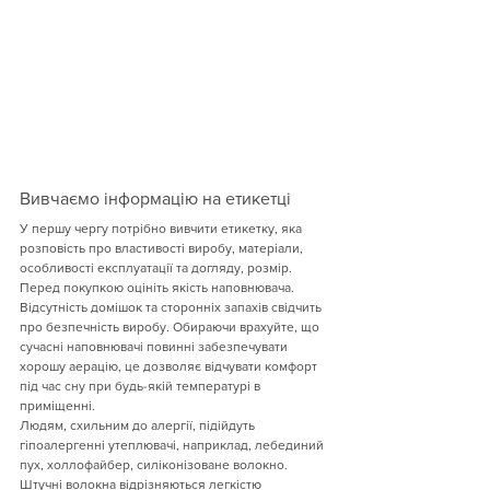
Вивчаємо інформацію на етикетці
У першу чергу потрібно вивчити етикетку, яка 
розповість про властивості виробу, матеріали, 
особливості експлуатації та догляду, розмір. 
Перед покупкою оцініть якість наповнювача. 
Відсутність домішок та сторонніх запахів свідчить 
про безпечність виробу. Обираючи врахуйте, що 
сучасні наповнювачі повинні забезпечувати 
хорошу аерацію, це дозволяє відчувати комфорт 
під час сну при будь-якій температурі в 
приміщенні.
Людям, схильним до алергії, підійдуть 
гіпоалергенні утеплювачі, наприклад, лебединий 
пух, холлофайбер, силіконізоване волокно. 
Штучні волокна відрізняються легкістю 