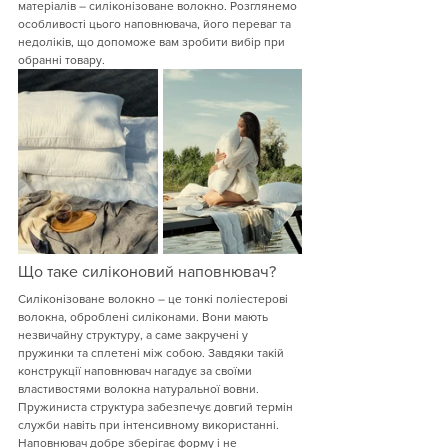
матеріалів – силіконізоване волокно. Розглянемо 
особливості цього наповнювача, його переваг та 
недоліків, що допоможе вам зробити вибір при 
обранні товару.
Що таке силіконовий наповнювач?
Силіконізоване волокно – це тонкі поліестерові 
волокна, оброблені силіконами. Вони мають 
незвичайну структуру, а саме закручені у 
пружинки та сплетені між собою. Завдяки такій 
конструкції наповнювач нагадує за своїми 
властивостями волокна натуральної вовни. 
Пружиниста структура забезпечує довгий термін 
служби навіть при інтенсивному використанні. 
Наповнювач добре зберігає форму і не 