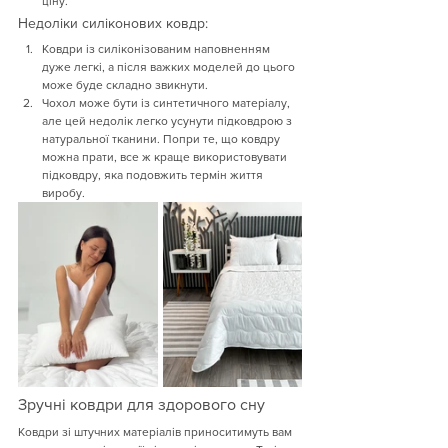
ціну.
Недоліки силіконових ковдр:
Ковдри із силіконізованим наповненням 
дуже легкі, а після важких моделей до цього 
може буде складно звикнути.
Чохол може бути із синтетичного матеріалу, 
але цей недолік легко усунути підковдрою з 
натуральної тканини. Попри те, що ковдру 
можна прати, все ж краще використовувати 
підковдру, яка подовжить термін життя 
виробу.
Зручні ковдри для здорового сну
Ковдри зі штучних матеріалів приноситимуть вам 