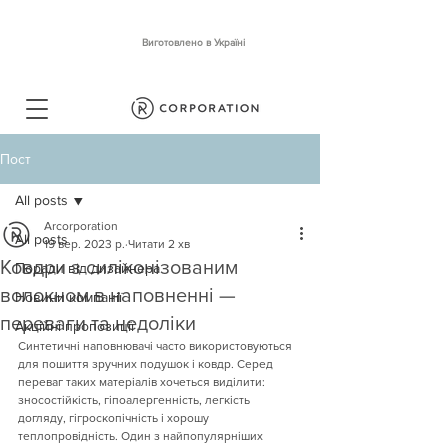
Виготовлено в Україні
Пост
All posts
Arcorporation
All posts
19 вер. 2023 р.
Читати 2 хв
Ковдри з силіконізованим
Поради від дизайнера
волокном в наповненні —
Новини компанії
переваги та недоліки
Акційні пропозиції
Синтетичні наповнювачі часто використовуються 
для пошиття зручних подушок і ковдр. Серед 
переваг таких матеріалів хочеться виділити: 
зносостійкість, гіпоалергенність, легкість 
догляду, гігроскопічність і хорошу 
теплопровідність. Один з найпопулярніших 