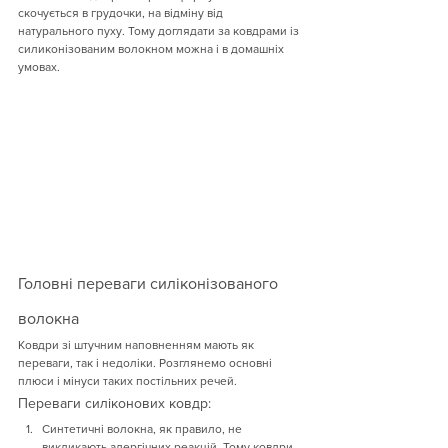
скочується в грудочки, на відміну від 
натурального пуху. Тому доглядати за ковдрами із 
силиконізованим волокном можна і в домашніх 
умовах.
Головні переваги силіконізованого 
волокна
Ковдри зі штучним наповненням мають як 
переваги, так і недоліки. Розглянемо основні 
плюси і мінуси таких постільних речей.
Переваги силіконових ковдр:
Синтетичні волокна, як правило, не 
викликають алергічних реакцій. Тому ковдри 