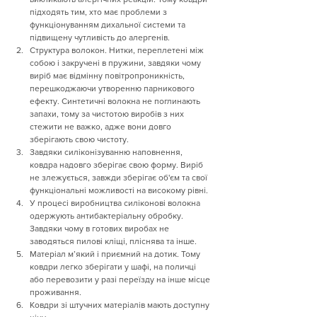
підходять тим, хто має проблеми з 
функціонуванням дихальної системи та 
підвищену чутливість до алергенів.
Структура волокон. Нитки, переплетені між 
собою і закручені в пружини, завдяки чому 
виріб має відмінну повітропроникність, 
перешкоджаючи утворенню парникового 
ефекту. Синтетичні волокна не поглинають 
запахи, тому за чистотою виробів з них 
стежити не важко, адже вони довго 
зберігають свою чистоту.
Завдяки силіконізуванню наповнення, 
ковдра надовго зберігає свою форму. Виріб 
не злежується, завжди зберігає об'єм та свої 
функціональні можливості на високому рівні.
У процесі виробництва силіконові волокна 
одержують антибактеріальну обробку. 
Завдяки чому в готових виробах не 
заводяться пилові кліщі, пліснява та інше.
Матеріал м’який і приємний на дотик. Тому 
ковдри легко зберігати у шафі, на поличці 
або перевозити у разі переїзду на інше місце 
проживання.
Ковдри зі штучних матеріалів мають доступну 