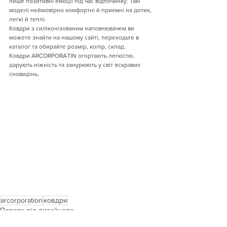
лише позитивні емоції під час відпочинку. Такі 
моделі неймовірно комфортні й приємні на дотик, 
легкі й теплі.
Ковдри з силіконізованим наповнювачем ви 
можете знайти на нашому сайті, переходьте в 
каталог та обирайте розмір, колір, склад.
Ковдри ARCORPORATIN огортають легкістю, 
дарують ніжність та занурюють у світ яскравих 
сновидінь.
arcorporation
ковдри
Поради від дизайнера