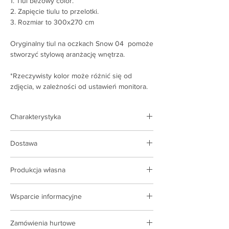
1. Tiul beżowy color.
2. Zapięcie tiulu to przelotki.
3. Rozmiar to 300x270 cm
Oryginalny tiul na oczkach Snow 04 pomoże
stworzyć stylową aranżację wnętrza.
*Rzeczywisty kolor może różnić się od
zdjęcia, w zależności od ustawień monitora.
Charakterystyka
Rodzaj produktu:
tiul
Dostawa
Zapięcie:
warkocz
Kolor:
beżowy
Dostawa realizowana jest na terenie Polski i
Rozmiar:
300x270 cm
Produkcja własna
Ukrainy
Kraj producenta:
Ukraina
Koszt dostawy na podstawie taryf
Posiadamy własne zaplecze produkcyjne,
przewoźnika
Wsparcie informacyjne
kompleksy szwalnicze, wdrażamy do
produkcji najnowsze technologie.
Menedżerowie ARCORPORATION są w
Zamówienia hurtowe
stałym kontakcie i są gotowi pomóc w