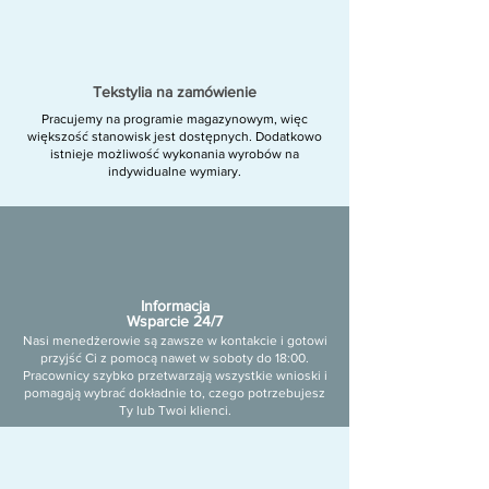
Tekstylia na zamówienie
Pracujemy na programie magazynowym, więc
większość stanowisk jest dostępnych. Dodatkowo
istnieje możliwość wykonania wyrobów na
indywidualne wymiary.
Informacja
Wsparcie 24/7
Nasi menedżerowie są zawsze w kontakcie i gotowi
przyjść Ci z pomocą nawet w soboty do 18:00.
Pracownicy szybko przetwarzają wszystkie wnioski i
pomagają wybrać dokładnie to, czego potrzebujesz
Ty lub Twoi klienci.