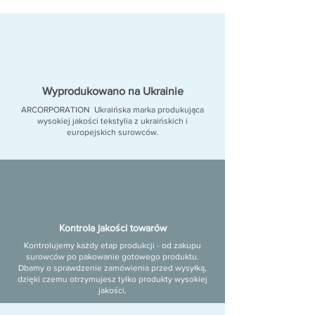
Wyprodukowano na Ukrainie
ARCORPORATION
Ukraińska marka produkująca
wysokiej jakości tekstylia z ukraińskich i
europejskich surowców.
Kontrola jakości towarów
Kontrolujemy każdy etap produkcji - od zakupu
surowców po pakowanie gotowego produktu.
Dbamy o sprawdzenie zamówienia przed wysyłką,
dzięki czemu otrzymujesz tylko produkty wysokiej
jakości.