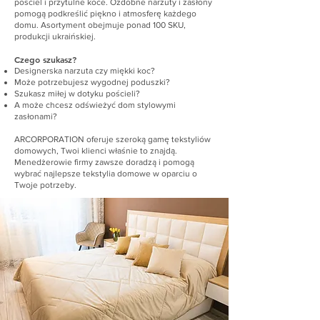
pościel i przytulne koce. Ozdobne narzuty i zasłony
pomogą podkreślić piękno i atmosferę każdego
domu. Asortyment obejmuje ponad 100 SKU,
produkcji ukraińskiej.
Czego szukasz?
Designerska narzuta czy miękki koc?
Może potrzebujesz wygodnej poduszki?
Szukasz miłej w dotyku pościeli?
A może chcesz odświeżyć dom stylowymi
zasłonami?
ARCORPORATION oferuje szeroką gamę tekstyliów
domowych, Twoi klienci właśnie to znajdą.
Menedżerowie firmy zawsze doradzą i pomogą
wybrać najlepsze tekstylia domowe w oparciu o
Twoje potrzeby.