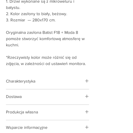
1. Drzwi wykonane są z mikroweluru i
batystu.
2. Kolor zasłony to biały, beżowy.
3. Rozmiar — 280x170 cm.
Oryginalna zasłona Batist F18 + Moda 8
pomoże stworzyć komfortową atmosferę w
kuchni.
*Rzeczywisty kolor może różnić się od
zdjęcia, w zależności od ustawień monitora.
Charakterystyka
Rodzaj produktu:
kurtyna
Dostawa
Kolor:
biały + beżowy
Tkanina:
mikrofibra, batyst
Dostawa realizowana jest na terenie Polski
Rozmiar:
280x170 cm
Produkcja własna
Koszt dostawy na podstawie taryf
Kraj producenta:
Ukraina
przewoźnika
Posiadamy własne zaplecze produkcyjne,
Wsparcie informacyjne
kompleksy szwalnicze, wdrażamy do