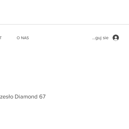
Zaloguj sie
T
O NAS
rzesło Diamond 67