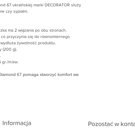
Napisz na e-mail: ar
ond 67 ukraińskiej marki DECORATOR służy
ie czy sypialni.
ka ma 2 wiązania po obu stronach.
, co przyczynia się do równomiernego
a wydłuża żywotność produktu.
 (200 g).
.
 gr./m.kw.
 Diamond 67 pomaga stworzyć komfort we
Informacja
Pozostać w kont