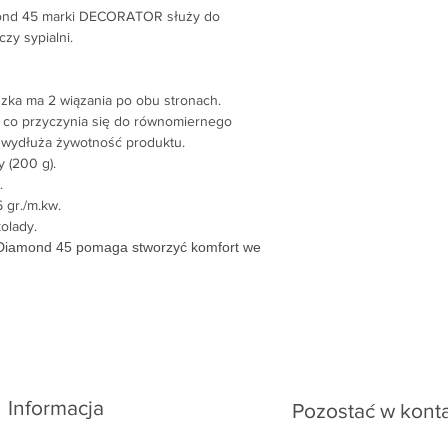
Napisz na e-mail: ar
mond 45 marki DECORATOR służy do
czy sypialni.
ka ma 2 wiązania po obu stronach.
, co przyczynia się do równomiernego
a wydłuża żywotność produktu.
 (200 g).
.
 gr./m.kw.
olady.
 Diamond 45 pomaga stworzyć komfort we
Informacja
Pozostać w kont