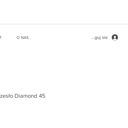
Zaloguj sie
T
O NAS
rzesło Diamond 45