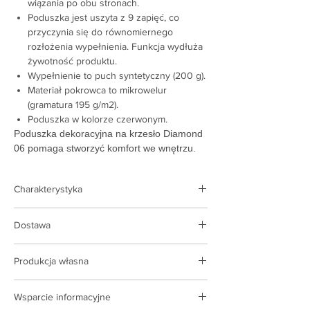
wiązania po obu stronach.
Poduszka jest uszyta z 9 zapięć, co
przyczynia się do równomiernego
rozłożenia wypełnienia. Funkcja wydłuża
żywotność produktu.
Wypełnienie to puch syntetyczny (200 g).
Materiał pokrowca to mikrowelur
(gramatura 195 g/m2).
Poduszka w kolorze czerwonym.
Poduszka dekoracyjna na krzesło Diamond
06 pomaga stworzyć komfort we wnętrzu.
Charakterystyka
Rodzaj produktu:
poduszka
Dostawa
Kolor:
red
Wypełnienie:
puch syntetyczny
Dostawa realizowana jest na terenie Polski i
Tkanina obiciowa:
mikrowelur
Produkcja własna
Ukrainy
Gęstość tkaniny:
195 g/m2.
Koszt dostawy na podstawie taryf
Posiadamy własne zaplecze produkcyjne,
Rozmiar:
40x40 cm
przewoźnika
Wsparcie informacyjne
kompleksy szwalnicze, wdrażamy do
Kraj producenta:
Ukraina