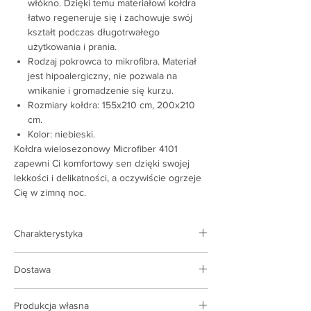
włókno. Dzięki temu materiałowi kołdra
łatwo regeneruje się i zachowuje swój
kształt podczas długotrwałego
użytkowania i prania.
Rodzaj pokrowca to mikrofibra. Materiał
jest hipoalergiczny, nie pozwala na
wnikanie i gromadzenie się kurzu.
Rozmiary kołdra: 155x210 cm, 200x210
cm.
Kolor: niebieski.
Kołdra wielosezonowy Microfiber 4101
zapewni Ci komfortowy sen dzięki swojej
lekkości i delikatności, a oczywiście ogrzeje
Cię w zimną noc.
Charakterystyka
Rodzaj produktu:
Kołdra
Dostawa
Kolor:
blue
Skład:
poliester
Dostawa realizowana jest na terenie Polski i
Tkanina obiciowa:
mikrofibra
Produkcja własna
Ukrainy