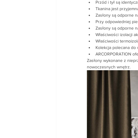
Przód i tył są identycz
Tkanina jest przyjemn
Zasłony są odporne na
Przy odpowiedniej piel
Zasłony są odporne na
Właściwości izolacji 
Właściwości termoizol
Kolekcja polecana do
ARCORPORATION oferuj
Zasłony wykonane z nieprz
nowoczesnych wnętrz.