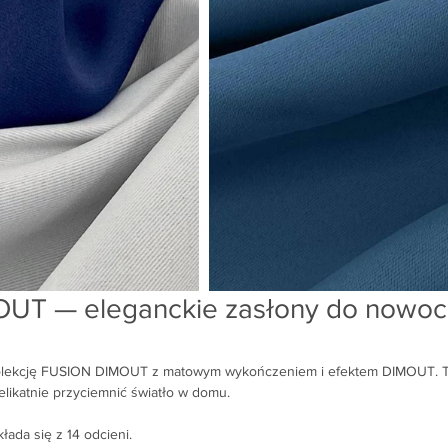
UT — eleganckie zasłony do nowoc
olekcję FUSION DIMOUT z matowym wykończeniem i efektem DIMOUT. T
delikatnie przyciemnić światło w domu.
łada się z 14 odcieni.