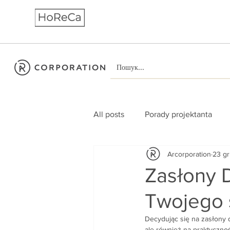
All posts
Porady projektanta
Arcorporation
23 g
Zasłony 
Twojego 
Decydując się na zasłony d
ale również na praktyczno