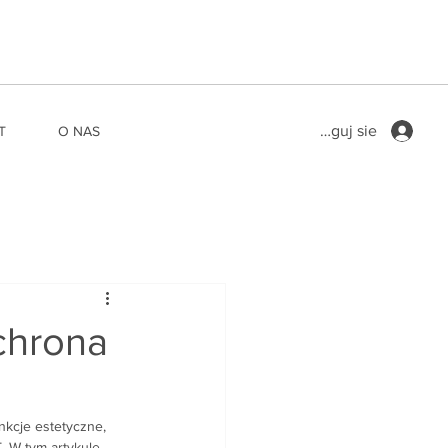
Zaloguj sie
T
O NAS
chrona
nkcje estetyczne, 
 W tym artykule 