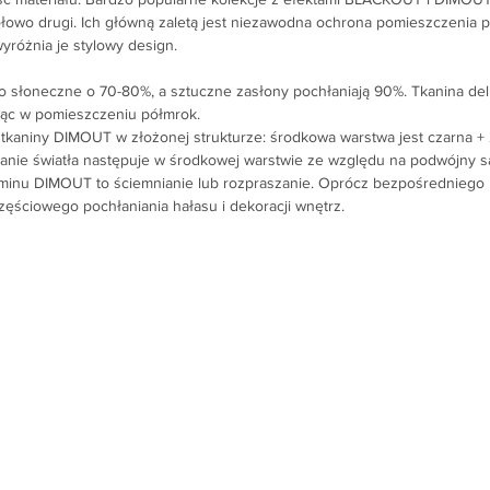
owo drugi. Ich główną zaletą jest niezawodna ochrona pomieszczenia p
yróżnia je stylowy design.
ło słoneczne o 70-80%, a sztuczne zasłony pochłaniają 90%. Tkanina deli
ząc w pomieszczeniu półmrok.
 tkaniny DIMOUT w złożonej strukturze: środkowa warstwa jest czarna +
nie światła następuje w środkowej warstwie ze względu na podwójny sa
minu DIMOUT to ściemnianie lub rozpraszanie. Oprócz bezpośredniego 
zęściowego pochłaniania hałasu i dekoracji wnętrz.