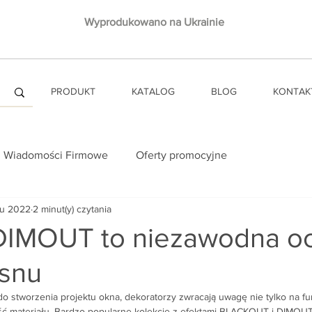
Wyprodukowano na Ukrainie
PRODUKT
KATALOG
BLOG
KONTAK
Wiadomości Firmowe
Oferty promocyjne
ru 2022
2 minut(y) czytania
DIMOUT to niezawodna o
snu
o stworzenia projektu okna, dekoratorzy zwracają uwagę nie tylko na fu
ść materiału. Bardzo popularne kolekcje z efektami BLACKOUT i DIMOUT.