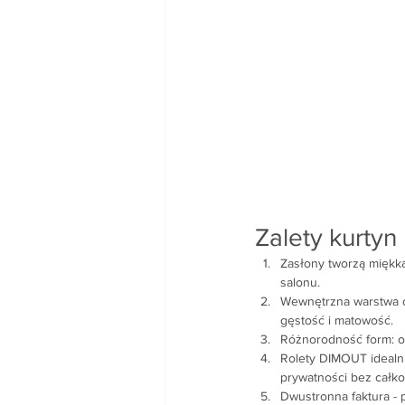
Zalety kurty
Zasłony tworzą miękką
salonu.
Wewnętrzna warstwa cz
gęstość i matowość.
Różnorodność form: od
Rolety DIMOUT idealni
prywatności bez całko
Dwustronna faktura - p