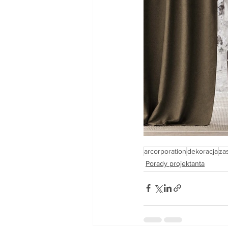
arcorporation
dekoracja
za
Porady projektanta