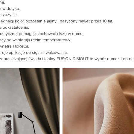
ne.
a w dotyku.
 zużycie.
ęgnacji kolor pozostanie jasny i nasycony nawet przez 10 lat.
 odkształcenia.
akustycznej pomagają zachować ciszę w domu.
acyjne wspierają reżim temperaturowy.
 wnętrz HoReCa.
e aplikacje do cięcia i walcowania.
epuszczającej światła tkaniny FUSION DIMOUT to wybór numer 1 do dek