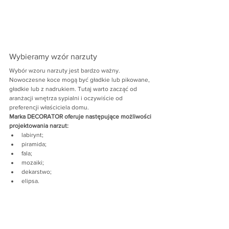
Wybieramy wzór narzuty
Wybór wzoru narzuty jest bardzo ważny. 
Nowoczesne koce mogą być gładkie lub pikowane, 
gładkie lub z nadrukiem. Tutaj warto zacząć od 
aranżacji wnętrza sypialni i oczywiście od 
preferencji właściciela domu.
Marka DECORATOR oferuje następujące możliwości 
projektowania narzut:
labirynt;
piramida;
fala;
mozaiki;
dekarstwo;
elipsa.