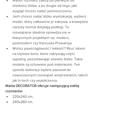
Wybór rozmiaru zależy po pierwsze od 
wielkości łóżka, a po drugie od tego, jaki 
wygląd chcesz nadać pomieszczeniu.
Jeśli chcesz nadać łóżku arystokrację, wybierz 
model, który całkowicie je zakrywa, a krawędzie 
narzuty niemal dotykają podłogi. To 
rozwiązanie idealnie sprawdza się w 
klasycznych projektach np. modern, 
postmodern czy francuska Prowansja.
Wolisz powściągliwość i lekkość? Rzuć okiem 
na stylowe koce, które zakrywają część 
sypialną, pozostawiając otwarte łóżko. Takie 
modele są schowane pod materacem. Ten 
sposób dekoracji będzie pasował do 
nowoczesnych rozwiązań wnętrzarskich, takich 
jak hi-tech czy współczesny.
Marka DECORATOR oferuje następującą siatkę 
rozmiarów:
220x240 cm;
240x260 cm.