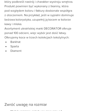
który podkreśli nastrój i charakter wystroju wnętrza. 
Produkt powinien być wykonany z tkaniny, która 
pod względem koloru i faktury doskonale współgra 
z otoczeniem. Na przykład, jeśli w sypialni dominuje 
beżowa kolorystyka, uzupełnij ją kocem w kolorze 
kawy i mleka.
Asortyment ukraińskiej marki DECORATOR oferuje 
ponad 100 odcieni, więc wybór jest dość łatwy. 
Oferujemy koce w trzech kolekcjach tekstylnych:
Barkhat
Sparta
Diament
Zwróć uwagę na rozmiar