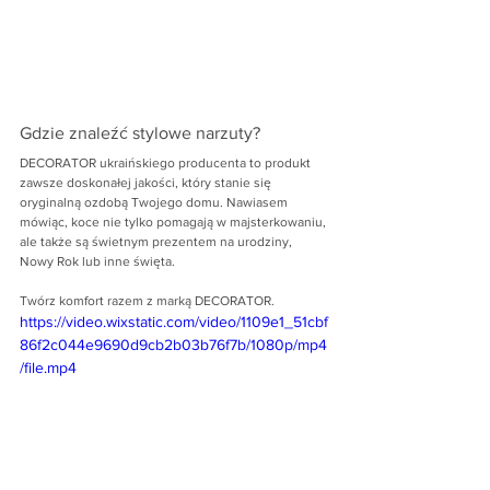
Gdzie znaleźć stylowe narzuty?
DECORATOR ukraińskiego producenta to produkt 
zawsze doskonałej jakości, który stanie się 
oryginalną ozdobą Twojego domu. Nawiasem 
mówiąc, koce nie tylko pomagają w majsterkowaniu, 
ale także są świetnym prezentem na urodziny, 
Nowy Rok lub inne święta.
Twórz komfort razem z marką DECORATOR.
https://video.wixstatic.com/video/1109e1_51cbf
86f2c044e9690d9cb2b03b76f7b/1080p/mp4
/file.mp4