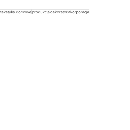
tekstylia domowe
produkcja
dekorator
akorporacja
narzuty dekoracyjne
narzuty
dekoracja łóżka
Porady projektanta
Zobacz wszystkie
Ostatnie posty