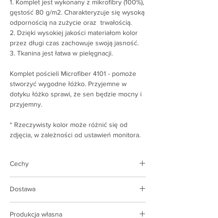
1. Komplet jest wykonany z mikrofibry (100%),
gęstość 80 g/m2. Charakteryzuje się wysoką
odpornością na zużycie oraz trwałością.
2. Dzięki wysokiej jakości materiałom kolor
przez długi czas zachowuje swoją jasność.
3. Tkanina jest łatwa w pielęgnacji.
Komplet pościeli Microfiber 4101 - pomoże
stworzyć wygodne łóżko. Przyjemne w
dotyku łóżko sprawi, że sen będzie mocny i
przyjemny.
* Rzeczywisty kolor może różnić się od
zdjęcia, w zależności od ustawień monitora.
Cechy
Rodzaj produktu:
komplet pościeli
Dostawa
Kompletny zestaw:
prześcieradło 1, 1
poszewka na kołdrę, 2 poszewki na
Dostawa realizowana jest na terenie Polski i
poduszki
Produkcja własna
Ukrainy