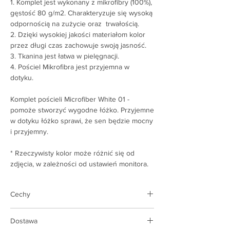
1. Komplet jest wykonany z mikrofibry (100%),
gęstość 80 g/m2. Charakteryzuje się wysoką
odpornością na zużycie oraz trwałością.
2. Dzięki wysokiej jakości materiałom kolor
przez długi czas zachowuje swoją jasność.
3. Tkanina jest łatwa w pielęgnacji.
4. Pościel Mikrofibra jest przyjemna w
dotyku.
Komplet pościeli Microfiber White 01 -
pomoże stworzyć wygodne łóżko. Przyjemne
w dotyku łóżko sprawi, że sen będzie mocny
i przyjemny.
* Rzeczywisty kolor może różnić się od
zdjęcia, w zależności od ustawień monitora.
Cechy
Rodzaj produktu:
komplet pościeli
Dostawa
Kompletny zestaw:
prześcieradło 1, 1