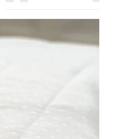
здоровим? Обираємо позу та
подушку
Як правильно спати, щоб бути здоровим? Обираємо
позу та подушку